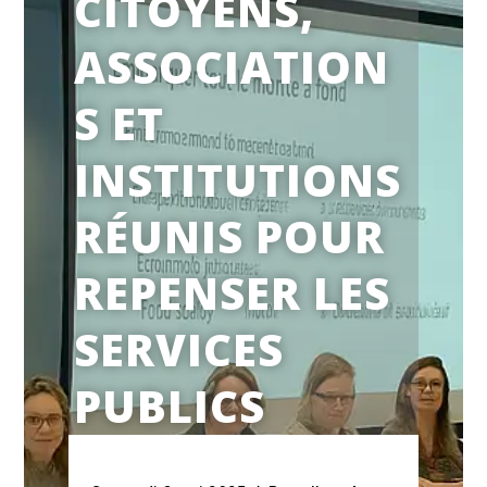
CITOYENS,
ASSOCIATION
S ET
INSTITUTIONS
RÉUNIS POUR
REPENSER LES
SERVICES
PUBLICS