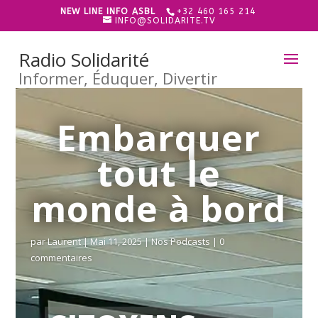
NEW LINE INFO ASBL
+32 460 165 214
INFO@SOLIDARITE.TV
Radio Solidarité
Informer, Éduquer, Divertir
Embarquer
tout le
monde à bord
par
Laurent
|
Mai 11, 2025
|
Nos Podcasts
|
0
commentaires