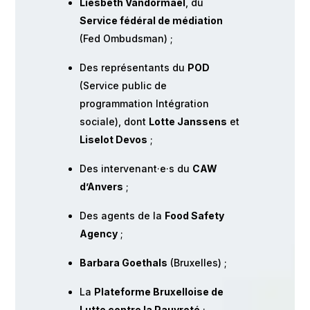
Liesbeth Vandormael
, du
Service fédéral de médiation
(Fed Ombudsman) ;
Des représentants du
POD
(Service public de
programmation Intégration
sociale), dont
Lotte Janssens
et
Liselot Devos
;
Des intervenant·e·s du
CAW
d’Anvers
;
Des agents de la
Food Safety
Agency
;
Barbara Goethals
(Bruxelles) ;
La
Plateforme Bruxelloise de
Lutte contre la Pauvreté
;