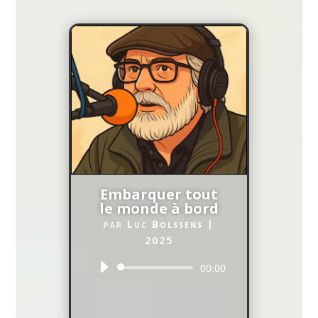
Embarquer tout
le monde à bord
par
Luc Bolssens
|
2025
Lecteur
00:00
audio