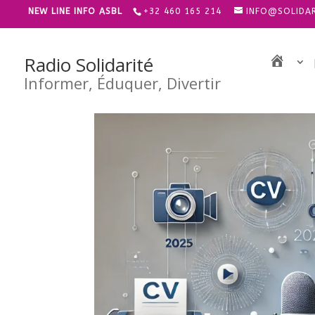
NEW LINE INFO ASBL
+32 460 165 214
INFO@SOLIDAR
Radio Solidarité
À
L
Informer, Éduquer, Divertir
A
U
N
E